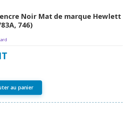
'encre Noir Mat de marque Hewlett
83A, 746)
kard
HT
uter au panier