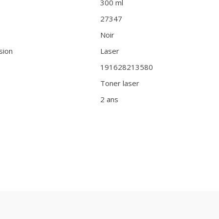
300 ml
27347
Noir
sion
Laser
191628213580
Toner laser
2 ans