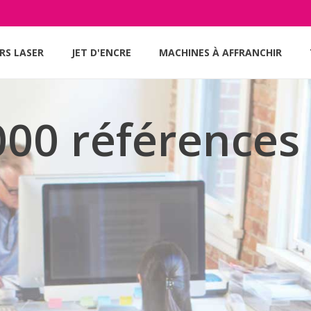
RS LASER
JET D'ENCRE
MACHINES À AFFRANCHIR
000 références