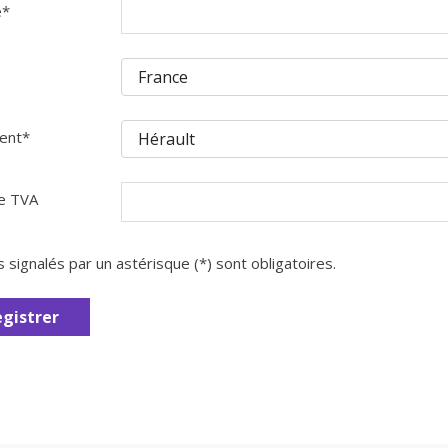
e
*
ent
*
e TVA
signalés par un astérisque (*) sont obligatoires.
egistrer