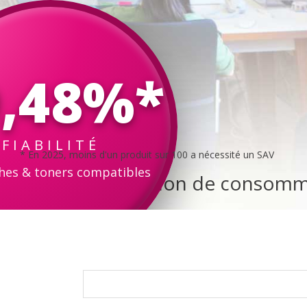
9,48%*
FIABILITÉ
* En 2025, moins d'un produit sur 100 a nécessité un SAV
hes & toners compatibles
ce dans la distribution de consom