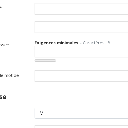
*
Exigences minimales
– Caractères : 8
sse*
 le mot de
se