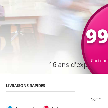
9
Cartouc
16 ans d’expérien
LIVRAISONS RAPIDES
Nom*