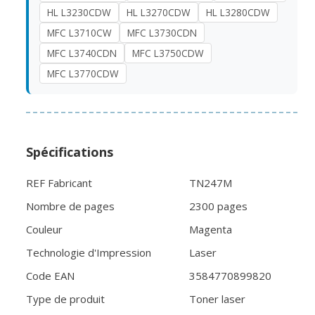
HL L3230CDW
HL L3270CDW
HL L3280CDW
MFC L3710CW
MFC L3730CDN
MFC L3740CDN
MFC L3750CDW
MFC L3770CDW
Spécifications
REF Fabricant
TN247M
Nombre de pages
2300 pages
Couleur
Magenta
Technologie d'Impression
Laser
Code EAN
3584770899820
Type de produit
Toner laser