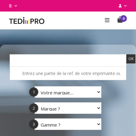
0
OK
1
2
3