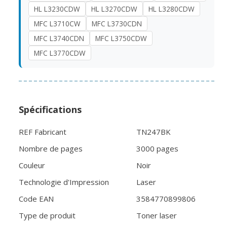
HL L3230CDW
HL L3270CDW
HL L3280CDW
MFC L3710CW
MFC L3730CDN
MFC L3740CDN
MFC L3750CDW
MFC L3770CDW
Spécifications
REF Fabricant
TN247BK
Nombre de pages
3000 pages
Couleur
Noir
Technologie d'Impression
Laser
Code EAN
3584770899806
Type de produit
Toner laser