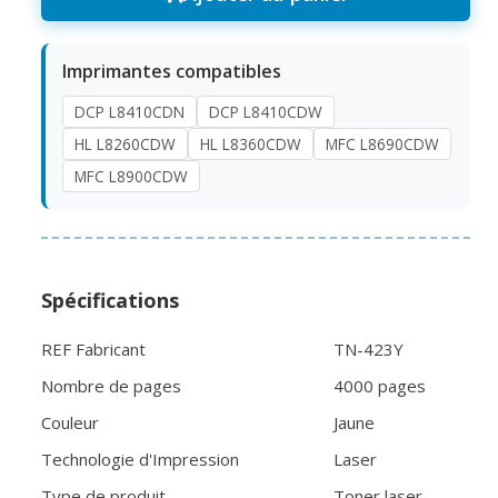
Imprimantes compatibles
DCP L8410CDN
DCP L8410CDW
HL L8260CDW
HL L8360CDW
MFC L8690CDW
MFC L8900CDW
Spécifications
REF Fabricant
TN-423Y
Nombre de pages
4000 pages
Couleur
Jaune
Technologie d'Impression
Laser
Type de produit
Toner laser