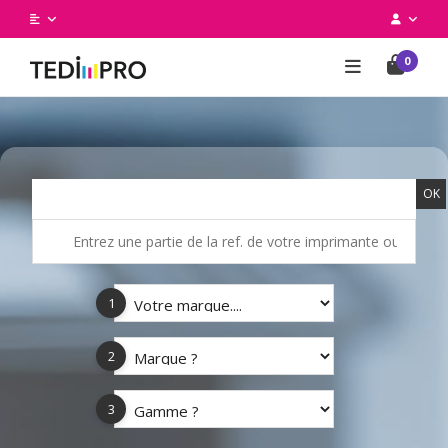
0
OK
1
2
3