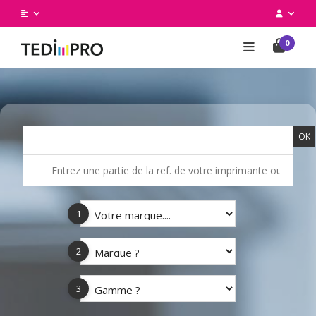
0
OK
1
2
3