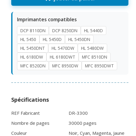
Imprimantes compatibles
DCP 8110DN
DCP 8250DN
HL 5440D
HL 5450
HL 5450D
HL 5450DN
HL 5450DNT
HL 5470DW
HL 5480DW
HL 6180DW
HL 6180DWT
MFC 8510DN
MFC 8520DN
MFC 8950DW
MFC 8950DWT
Spécifications
REF Fabricant
DR-3300
Nombre de pages
30000 pages
Couleur
Noir, Cyan, Magenta, Jaune