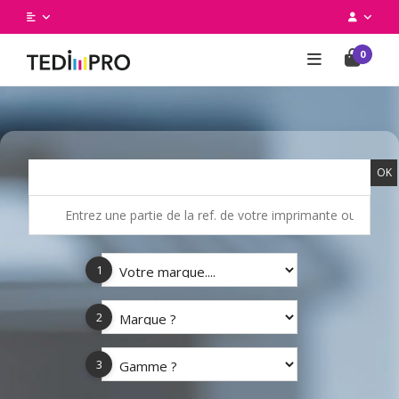
0
OK
1
2
3