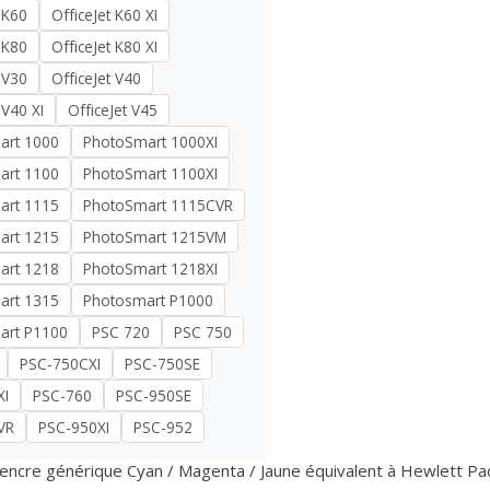
 K60
OfficeJet K60 XI
 K80
OfficeJet K80 XI
 V30
OfficeJet V40
 V40 XI
OfficeJet V45
art 1000
PhotoSmart 1000XI
art 1100
PhotoSmart 1100XI
art 1115
PhotoSmart 1115CVR
art 1215
PhotoSmart 1215VM
art 1218
PhotoSmart 1218XI
art 1315
Photosmart P1000
art P1100
PSC 720
PSC 750
PSC-750CXI
PSC-750SE
XI
PSC-760
PSC-950SE
VR
PSC-950XI
PSC-952
'encre générique Cyan / Magenta / Jaune équivalent à Hewlett P