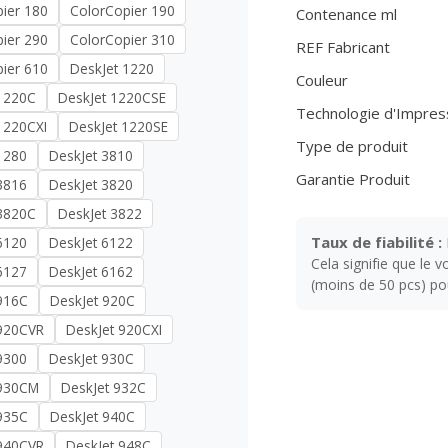
ier 180
ColorCopier 190
Contenance ml
ier 290
ColorCopier 310
REF Fabricant
ier 610
DeskJet 1220
Couleur
 1220C
DeskJet 1220CSE
Technologie d'Impres
1220CXI
DeskJet 1220SE
Type de produit
1280
DeskJet 3810
Garantie Produit
3816
DeskJet 3820
 3820C
DeskJet 3822
Taux de fiabilité :
6120
DeskJet 6122
Cela signifie que le 
6127
DeskJet 6162
(moins de 50 pcs) pour
916C
DeskJet 920C
 920CVR
DeskJet 920CXI
9300
DeskJet 930C
 930CM
DeskJet 932C
935C
DeskJet 940C
 940CVR
DeskJet 948C