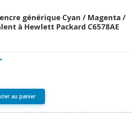
'encre générique Cyan / Magenta /
alent à Hewlett Packard C6578AE
T
uter au panier