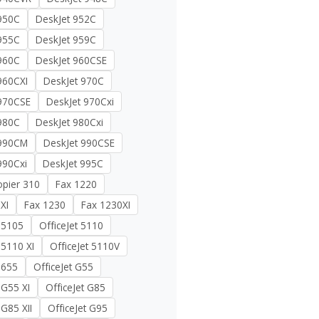
950C
DeskJet 952C
955C
DeskJet 959C
960C
DeskJet 960CSE
960CXI
DeskJet 970C
 970CSE
DeskJet 970Cxi
980C
DeskJet 980Cxi
 990CM
DeskJet 990CSE
990Cxi
DeskJet 995C
opier 310
Fax 1220
XI
Fax 1230
Fax 1230XI
t 5105
OfficeJet 5110
 5110 XI
OfficeJet 5110V
 655
OfficeJet G55
 G55 XI
OfficeJet G85
 G85 XII
OfficeJet G95