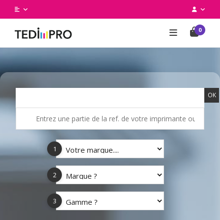
0
OK
1
2
3