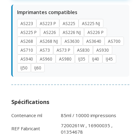
Imprimantes compatibles
AS223
AS223 P
AS225
AS225 NJ
AS225 P
AS226
AS226 NJ
AS226 P
AS268
AS268 NJ
AS3630
AS3640
AS700
AS710
AS73
AS73 P
AS830
AS930
AS940
AS960
AS980
IJ35
IJ40
IJ45
IJ50
IJ60
Spécifications
Contenance ml
85ml / 10000 impressions
7200261W , 16900035 ,
REF Fabricant
01354678