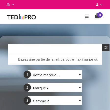
0
OK
1
2
3