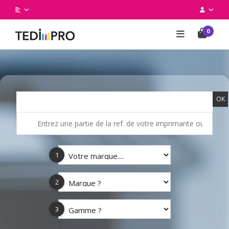
0
OK
1
2
3