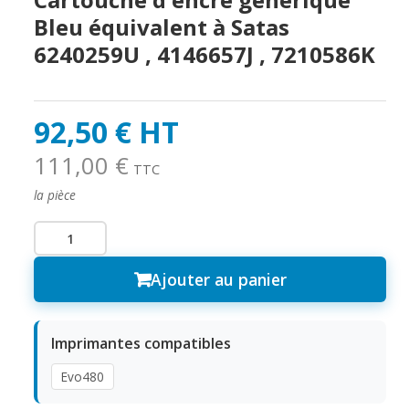
Bleu équivalent à Satas
6240259U , 4146657J , 7210586K
92,50 € HT
111,00 €
TTC
la pièce
Ajouter au panier
Imprimantes compatibles
Evo480