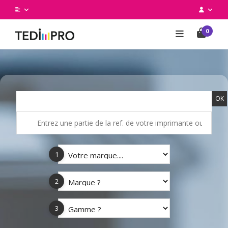
0
OK
1
2
3