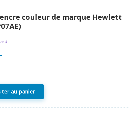
'encre couleur de marque Hewlett
P07AE)
kard
T
uter au panier