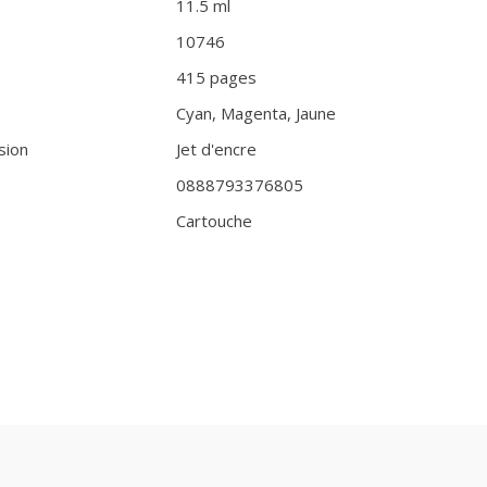
11.5 ml
10746
415 pages
Cyan, Magenta, Jaune
sion
Jet d'encre
0888793376805
Cartouche