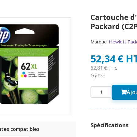
Cartouche d
Packard (C2
Marque:
Hewlett Pac
52,34 € H
62,81 €
TTC
la pièce
Ajo
Spécifications
ntes compatibles